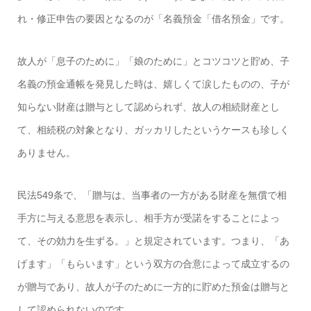
れ
・修正申告の要因となるのが「名義預金「借名預金」です。
故人が「息子のために」「娘のために」とコツコツと貯め、子
名義の預金通帳を発見した時は、嬉しくて涙したものの、子が
知らない財産は
贈与として認め
られず、故人の相続財産とし
て、相続税の対象となり、ガッカリしたというケースも珍しく
ありません。
民法549条で、「贈与は、当事者の一方がある財産を無償で相
手方に与える意思を表示し、相手方が受諾をすることによっ
て、その効力を生ずる。」と規定されています。つまり、「あ
げます」「もらいます」という双方の合意によって成立するの
が贈与であり、故人が子のために一方的に貯めた預金は贈与と
して認められないのです。